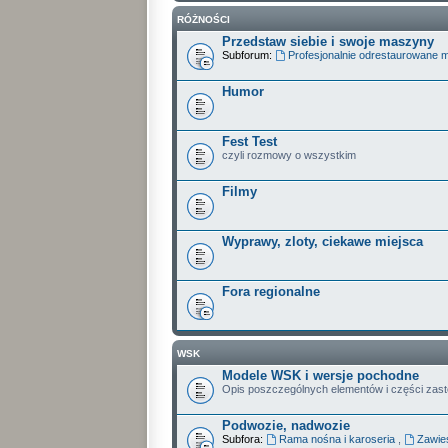
RÓŻNOŚCI
Przedstaw siebie i swoje maszyny
Subforum:
Profesjonalnie odrestaurowane 
Humor
Fest Test
czyli rozmowy o wszystkim
Filmy
Wyprawy, zloty, ciekawe miejsca
Fora regionalne
WSK
Modele WSK i wersje pochodne
Opis poszczególnych elementów i części zas
Podwozie, nadwozie
Subfora:
Rama nośna i karoseria
,
Zawies