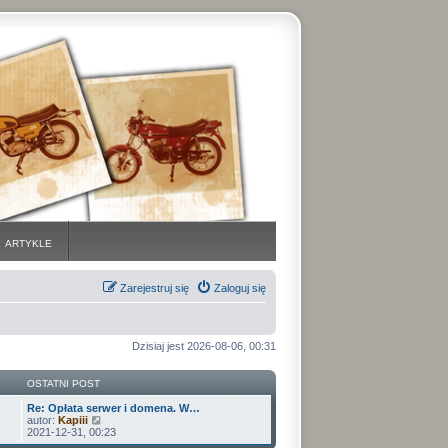
ARTYKLE
Zarejestruj się
Zaloguj się
Dzisiaj jest 2026-08-06, 00:31
OSTATNI POST
Re: Opłata serwer i domena. W…
W
autor:
Kapiii
y
2021-12-31, 00:23
ś