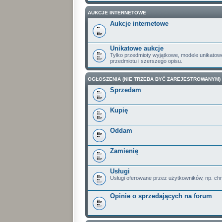
AUKCJE INTERNETOWE
Aukcje internetowe
Unikatowe aukcje
Tylko przedmioty wyjątkowe, modele unikatow
przedmiotu i szerszego opisu.
OGŁOSZENIA (NIE TRZEBA BYĆ ZAREJESTROWANYM)
Sprzedam
Kupię
Oddam
Zamienię
Usługi
Usługi oferowane przez użytkowników, np. ch
Opinie o sprzedających na forum