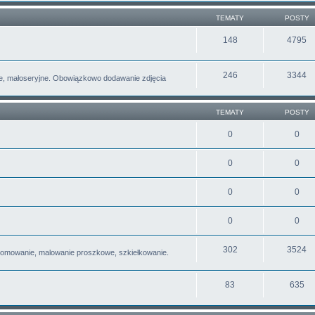
TEMATY
POSTY
148
4795
246
3344
e, małoseryjne. Obowiązkowo dodawanie zdjęcia
TEMATY
POSTY
0
0
0
0
0
0
0
0
302
3524
romowanie, malowanie proszkowe, szkiełkowanie.
83
635