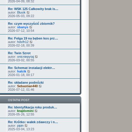
o
e
y
2026-04-09, 08:32
p
w
t
ś
o
s
l
w
Re: WSK 125 Całkowity brak is…
s
z
n
i
W
autor:
Blusik
t
y
a
e
y
2026-05-03, 09:22
p
j
t
ś
o
n
l
w
Re: czym wyczyścić zbiornik?
s
o
n
i
W
autor:
sbanys
t
w
a
e
y
2026-07-12, 10:54
s
j
t
ś
z
n
l
w
Re: Felga 19 na bęben kos prz…
y
o
n
i
W
autor:
hdsfh12
p
w
a
e
y
2026-02-18, 00:39
o
s
j
t
ś
s
z
n
l
w
Re: Twin Szrot
t
y
o
n
i
W
autor:
onicniepytaj
p
w
a
e
y
2026-03-02, 00:55
o
s
j
t
ś
s
z
n
l
w
Re: Schemat instalacji elektr…
t
y
o
n
i
W
autor:
halcik
p
w
a
e
y
2026-01-18, 00:17
o
s
j
t
ś
s
z
n
l
w
Re: składane podnózki
t
y
o
n
i
W
autor:
Sebastian440
p
w
a
e
y
2026-07-12, 01:46
o
s
j
t
ś
s
z
n
l
w
t
y
o
n
i
OSTATNI POST
p
w
a
e
o
s
j
t
Re: Identyfikacja roku produk…
s
z
n
W
l
autor:
krajdomini
t
y
o
y
n
2026-05-26, 12:55
p
w
ś
a
o
s
w
j
Re: Krótko: wałek zdawczy i n…
s
z
i
n
W
autor:
pipin
t
y
e
o
y
2025-03-04, 13:23
p
t
w