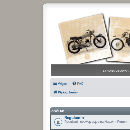
STRONA GŁÓWNA
Więcej…
FAQ
Wykaz forów
OGÓLNE
Regulamin
Regulamin obowiązujący na Naszym Forum