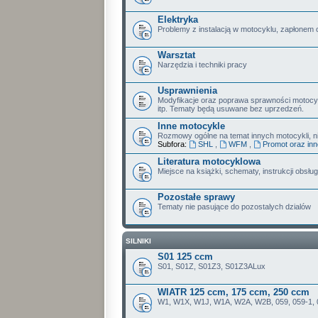
Elektryka
Problemy z instalacją w motocyklu, zapłonem 
Warsztat
Narzędzia i techniki pracy
Usprawnienia
Modyfikacje oraz poprawa sprawności motoc
itp. Tematy będą usuwane bez uprzedzeń.
Inne motocykle
Rozmowy ogólne na temat innych motocykli, nie
Subfora:
SHL
,
WFM
,
Promot oraz in
Literatura motocyklowa
Miejsce na książki, schematy, instrukcji obsługi
Pozostałe sprawy
Tematy nie pasujące do pozostalych dzialów
SILNIKI
S01 125 ccm
S01, S01Z, S01Z3, S01Z3ALux
WIATR 125 ccm, 175 ccm, 250 ccm
W1, W1X, W1J, W1A, W2A, W2B, 059, 059-1, 