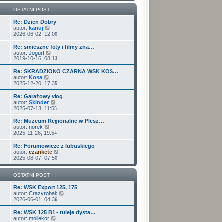
w
i
OSTATNI POST
e
t
Re: Dzien Dobry
W
l
autor:
kanuj
y
n
2026-06-02, 12:00
ś
a
w
j
Re: smieszne foty i filmy zna…
i
n
W
autor:
Jogurt
e
o
y
2019-10-16, 08:13
t
w
ś
l
s
w
Re: SKRADZIONO CZARNA WSK KOS…
n
z
i
W
autor:
Kosa
a
y
e
y
2025-12-20, 17:35
j
p
t
ś
n
o
l
w
Re: Garażowy vlog
o
s
n
i
W
autor:
Skinder
w
t
a
e
y
2025-07-13, 11:55
s
j
t
ś
z
n
l
w
Re: Muzeum Regionalne w Plesz…
y
o
n
i
W
autor:
norek
p
w
a
e
y
2025-11-26, 19:54
o
s
j
t
ś
s
z
n
l
w
Re: Forumowicze z lubuskiego
t
y
o
n
i
W
autor:
czankete
p
w
a
e
y
2025-08-07, 07:50
o
s
j
t
ś
s
z
n
l
w
t
y
o
n
i
OSTATNI POST
p
w
a
e
o
s
j
t
Re: WSK Export 125, 175
s
z
n
l
W
autor:
Crazyrobak
t
y
o
n
y
2026-06-01, 04:36
p
w
a
ś
o
s
j
w
Re: WSK 125 B1 - tuleje dysta…
s
z
n
i
W
autor:
mollekor
t
y