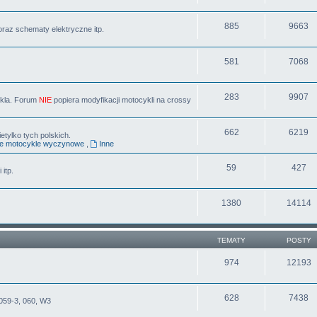
885
9663
oraz schematy elektryczne itp.
581
7068
283
9907
ykla. Forum
NIE
popiera modyfikacji motocykli na crossy
662
6219
tylko tych polskich.
ne motocykle wyczynowe
,
Inne
59
427
 itp.
1380
14114
TEMATY
POSTY
974
12193
628
7438
059-3, 060, W3