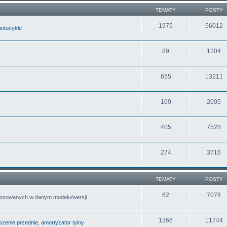
TEMATY
POSTY
1975
56012
motocykle
89
1204
655
13211
169
2005
405
7528
274
3716
TEMATY
POSTY
62
7076
tosowanych w danym modelu/wersji
1366
11744
zenie przednie, amortyzator tylny