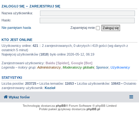
ZALOGUJ SIĘ
•
ZAREJESTRUJ SIĘ
Nazwa użytkownika:
Hasło:
Nie pamiętam hasła
Zapamiętaj mnie
KTO JEST ONLINE
Użytkownicy online:
421
:: 2 zarejestrowanych, 0 ukrytych i 419 gości (wg danych z
ostatnich 5 minut)
Najwięcej użytkowników (
1818
) było online 2026-05-12, 06:19
Zarejestrowani użytkownicy:
Baidu [Spider]
,
Google [Bot]
Legenda – kolory grup:
Administratorzy
,
Moderatorzy globalni
,
Sponsor
,
Użytkownicy
STATYSTYKI
Liczba postów:
203725
• Liczba tematów:
11653
• Liczba użytkowników:
10643
• Ostatnio
zarejestrowany użytkownik:
Kozioł
Wykaz forów
Technologię dostarcza
phpBB
® Forum Software © phpBB Limited
Polski pakiet językowy dostarcza
phpBB.pl