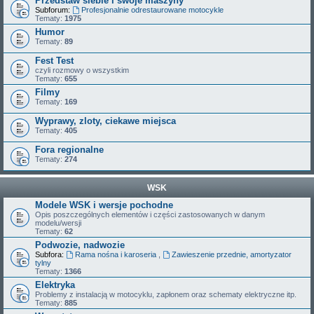
Przedstaw siebie i swoje maszyny
Subforum:
Profesjonalnie odrestaurowane motocykle
Tematy:
1975
Humor
Tematy:
89
Fest Test
czyli rozmowy o wszystkim
Tematy:
655
Filmy
Tematy:
169
Wyprawy, zloty, ciekawe miejsca
Tematy:
405
Fora regionalne
Tematy:
274
WSK
Modele WSK i wersje pochodne
Opis poszczególnych elementów i części zastosowanych w danym
modelu/wersji
Tematy:
62
Podwozie, nadwozie
Subfora:
Rama nośna i karoseria
,
Zawieszenie przednie, amortyzator
tylny
Tematy:
1366
Elektryka
Problemy z instalacją w motocyklu, zapłonem oraz schematy elektryczne itp.
Tematy:
885