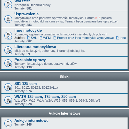
Warsztat
Narzędzia i techniki pracy
Tematy:
581
Usprawnienia
Modyfikacje oraz poprawa sprawności motocykla. Forum
NIE
popiera
modyfikacji motocykli na crossy itp. Tematy będą usuwane bez uprzedzeń.
Tematy:
283
Inne motocykle
Rozmowy ogólne na temat innych motocykli, nietylko tych polskich.
Subfora:
SHL
,
WFM
,
Promot oraz inne motocykle wyczynowe
,
Inne
Tematy:
662
Literatura motocyklowa
Miejsce na książki, schematy, instrukcji obsługi itp.
Tematy:
59
Pozostałe sprawy
Tematy nie pasujące do pozostalych dzialów
Tematy:
1380
Silniki
S01 125 ccm
S01, S01Z, S01Z3, S01Z3ALux
Tematy:
974
WIATR 125 ccm, 175 ccm, 250 ccm
W1, W1X, W1J, W1A, W2A, W2B, 059, 059-1, 059-3, 060, W3
Tematy:
628
Aukcje Internetowe
Aukcje internetowe
Tematy:
148