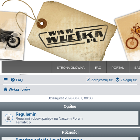
STRONA GŁÓWNA
FAQ
PORTAL
BA
FAQ
Zarejestruj się
Zaloguj się
Wykaz forów
Dzisiaj jest 2026-08-07, 00:08
Ogólne
Regulamin
Regulamin obowiązujący na Naszym Forum
Tematy:
5
Różności