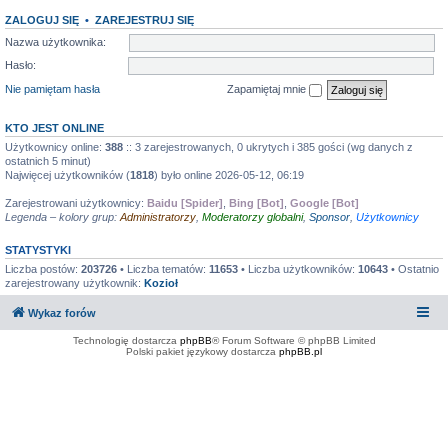
ZALOGUJ SIĘ
•
ZAREJESTRUJ SIĘ
Nazwa użytkownika:
Hasło:
Nie pamiętam hasła
Zapamiętaj mnie
KTO JEST ONLINE
Użytkownicy online:
388
:: 3 zarejestrowanych, 0 ukrytych i 385 gości (wg danych z
ostatnich 5 minut)
Najwięcej użytkowników (
1818
) było online 2026-05-12, 06:19
Zarejestrowani użytkownicy:
Baidu [Spider]
,
Bing [Bot]
,
Google [Bot]
Legenda – kolory grup:
Administratorzy
,
Moderatorzy globalni
,
Sponsor
,
Użytkownicy
STATYSTYKI
Liczba postów:
203726
• Liczba tematów:
11653
• Liczba użytkowników:
10643
• Ostatnio
zarejestrowany użytkownik:
Kozioł
Wykaz forów
Technologię dostarcza
phpBB
® Forum Software © phpBB Limited
Polski pakiet językowy dostarcza
phpBB.pl