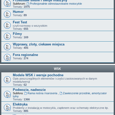
Przedstaw siebie i swoje maszyny
Subforum:
Profesjonalnie odrestaurowane motocykle
Tematy:
1975
Humor
Tematy:
89
Fest Test
czyli rozmowy o wszystkim
Tematy:
655
Filmy
Tematy:
169
Wyprawy, zloty, ciekawe miejsca
Tematy:
405
Fora regionalne
Tematy:
274
WSK
Modele WSK i wersje pochodne
Opis poszczególnych elementów i części zastosowanych w danym
modelu/wersji
Tematy:
62
Podwozie, nadwozie
Subfora:
Rama nośna i karoseria
,
Zawieszenie przednie, amortyzator
tylny
Tematy:
1366
Elektryka
Problemy z instalacją w motocyklu, zapłonem oraz schematy elektryczne itp.
Tematy:
885