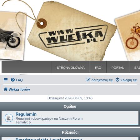
STRONA GŁÓWNA
FAQ
PORTAL
BA
FAQ
Zarejestruj się
Zaloguj się
Wykaz forów
Dzisiaj jest 2026-08-09, 13:46
Ogólne
Regulamin
Regulamin obowiązujący na Naszym Forum
Tematy:
5
Różności