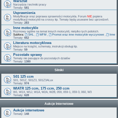
Warsztat
Narzędzia i techniki pracy
Tematy:
581
Usprawnienia
Modyfikacje oraz poprawa sprawności motocykla. Forum
NIE
popiera
modyfikacji motocykli na crossy itp. Tematy będą usuwane bez uprzedzeń.
Tematy:
283
Inne motocykle
Rozmowy ogólne na temat innych motocykli, nietylko tych polskich.
Subfora:
SHL
,
WFM
,
Promot oraz inne motocykle wyczynowe
,
Inne
Tematy:
662
Literatura motocyklowa
Miejsce na książki, schematy, instrukcji obsługi itp.
Tematy:
59
Pozostałe sprawy
Tematy nie pasujące do pozostalych dzialów
Tematy:
1380
Silniki
S01 125 ccm
S01, S01Z, S01Z3, S01Z3ALux
Tematy:
974
WIATR 125 ccm, 175 ccm, 250 ccm
W1, W1X, W1J, W1A, W2A, W2B, 059, 059-1, 059-3, 060, W3
Tematy:
628
Aukcje Internetowe
Aukcje internetowe
Tematy:
148