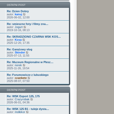
w
i
OSTATNI POST
e
t
Re: Dzien Dobry
W
l
autor:
kanuj
y
n
2026-06-02, 12:00
ś
a
w
j
Re: smieszne foty i filmy zna…
i
n
W
autor:
Jogurt
e
o
y
2019-10-16, 08:13
t
w
ś
l
s
w
Re: SKRADZIONO CZARNA WSK KOS…
n
z
i
W
autor:
Kosa
a
y
e
y
2025-12-20, 17:35
j
p
t
ś
n
o
l
w
Re: Garażowy vlog
o
s
n
i
W
autor:
Skinder
w
t
a
e
y
2025-07-13, 11:55
s
j
t
ś
z
n
l
w
Re: Muzeum Regionalne w Plesz…
y
o
n
i
W
autor:
norek
p
w
a
e
y
2025-11-26, 19:54
o
s
j
t
ś
s
z
n
l
w
Re: Forumowicze z lubuskiego
t
y
o
n
i
W
autor:
czankete
p
w
a
e
y
2025-08-07, 07:50
o
s
j
t
ś
s
z
n
l
w
t
y
o
n
i
OSTATNI POST
p
w
a
e
o
s
j
t
Re: WSK Export 125, 175
s
z
n
l
W
autor:
Crazyrobak
t
y
o
n
y
2026-06-01, 04:36
p
w
a
ś
o
s
j
w
Re: WSK 125 B1 - tuleje dysta…
s
z
n
i
W
autor:
mollekor
t
y