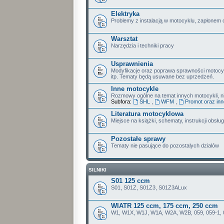
Elektryka
Problemy z instalacją w motocyklu, zapłonem 
Warsztat
Narzędzia i techniki pracy
Usprawnienia
Modyfikacje oraz poprawa sprawności motoc
itp. Tematy będą usuwane bez uprzedzeń.
Inne motocykle
Rozmowy ogólne na temat innych motocykli, nie
Subfora:
SHL
,
WFM
,
Promot oraz in
Literatura motocyklowa
Miejsce na książki, schematy, instrukcji obsługi
Pozostałe sprawy
Tematy nie pasujące do pozostalych dzialów
SILNIKI
S01 125 ccm
S01, S01Z, S01Z3, S01Z3ALux
WIATR 125 ccm, 175 ccm, 250 ccm
W1, W1X, W1J, W1A, W2A, W2B, 059, 059-1, 