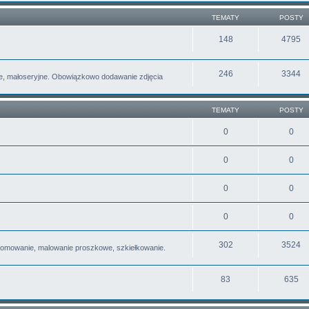
TEMATY
POSTY
148
4795
246
3344
e, małoseryjne. Obowiązkowo dodawanie zdjęcia
TEMATY
POSTY
0
0
0
0
0
0
0
0
302
3524
romowanie, malowanie proszkowe, szkiełkowanie.
83
635