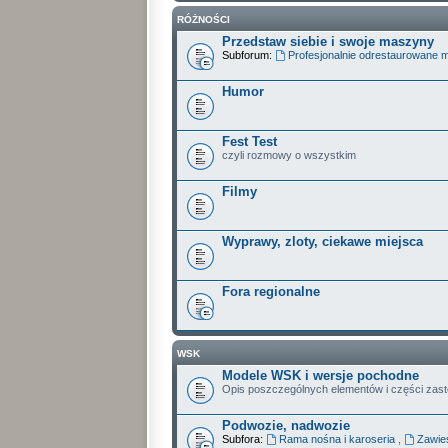
RÓŻNOŚCI
Przedstaw siebie i swoje maszyny
Subforum:
Profesjonalnie odrestaurowane 
Humor
Fest Test
czyli rozmowy o wszystkim
Filmy
Wyprawy, zloty, ciekawe miejsca
Fora regionalne
WSK
Modele WSK i wersje pochodne
Opis poszczególnych elementów i części zas
Podwozie, nadwozie
Subfora:
Rama nośna i karoseria
,
Zawies