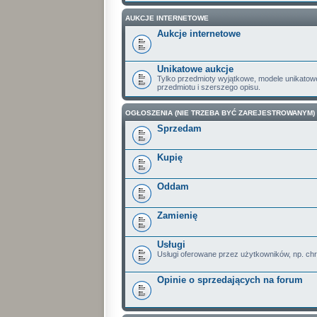
AUKCJE INTERNETOWE
Aukcje internetowe
Unikatowe aukcje
Tylko przedmioty wyjątkowe, modele unikatow
przedmiotu i szerszego opisu.
OGŁOSZENIA (NIE TRZEBA BYĆ ZAREJESTROWANYM)
Sprzedam
Kupię
Oddam
Zamienię
Usługi
Usługi oferowane przez użytkowników, np. ch
Opinie o sprzedających na forum