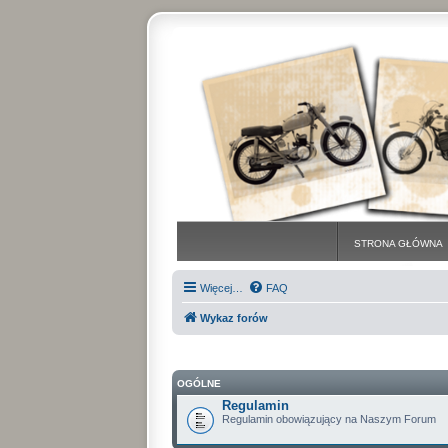
STRONA GŁÓWNA
Więcej…
FAQ
Wykaz forów
OGÓLNE
Regulamin
Regulamin obowiązujący na Naszym Forum