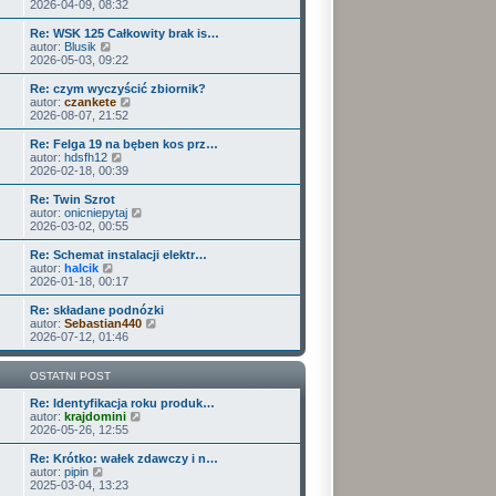
o
e
y
2026-04-09, 08:32
p
w
t
ś
o
s
l
w
Re: WSK 125 Całkowity brak is…
s
z
n
i
W
autor:
Blusik
t
y
a
e
y
2026-05-03, 09:22
p
j
t
ś
o
n
l
w
Re: czym wyczyścić zbiornik?
s
o
n
i
W
autor:
czankete
t
w
a
e
y
2026-08-07, 21:52
s
j
t
ś
z
n
l
w
Re: Felga 19 na bęben kos prz…
y
o
n
i
W
autor:
hdsfh12
p
w
a
e
y
2026-02-18, 00:39
o
s
j
t
ś
s
z
n
l
w
Re: Twin Szrot
t
y
o
n
i
W
autor:
onicniepytaj
p
w
a
e
y
2026-03-02, 00:55
o
s
j
t
ś
s
z
n
l
w
Re: Schemat instalacji elektr…
t
y
o
n
i
W
autor:
halcik
p
w
a
e
y
2026-01-18, 00:17
o
s
j
t
ś
s
z
n
l
w
Re: składane podnózki
t
y
o
n
i
W
autor:
Sebastian440
p
w
a
e
y
2026-07-12, 01:46
o
s
j
t
ś
s
z
n
l
w
t
y
o
n
i
OSTATNI POST
p
w
a
e
o
s
j
t
Re: Identyfikacja roku produk…
s
z
n
W
l
autor:
krajdomini
t
y
o
y
n
2026-05-26, 12:55
p
w
ś
a
o
s
w
j
Re: Krótko: wałek zdawczy i n…
s
z
i
n
W
autor:
pipin
t
y
e
o
y
2025-03-04, 13:23
p
t
w