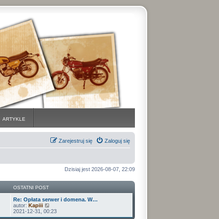
ARTYKLE
Zarejestruj się
Zaloguj się
Dzisiaj jest 2026-08-07, 22:09
OSTATNI POST
Re: Opłata serwer i domena. W…
W
autor:
Kapiii
y
2021-12-31, 00:23
ś