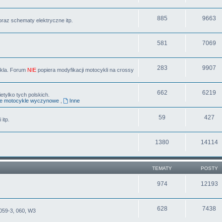
885
9663
oraz schematy elektryczne itp.
581
7069
283
9907
ykla. Forum
NIE
popiera modyfikacji motocykli na crossy
662
6219
tylko tych polskich.
ne motocykle wyczynowe
,
Inne
59
427
 itp.
1380
14114
TEMATY
POSTY
974
12193
628
7438
059-3, 060, W3