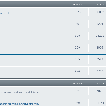
TEMATY
POSTY
1975
56012
motocykle
89
1204
655
13211
169
2005
405
7528
274
3716
TEMATY
POSTY
62
7076
tosowanych w danym modelu/wersji
1366
11744
zenie przednie, amortyzator tylny