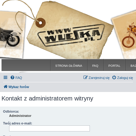
STRONA GŁÓWNA
FAQ
PORTAL
BA
FAQ
Zarejestruj się
Zaloguj się
Wykaz forów
Kontakt z administratorem witryny
Odbiorca:
Administrator
Twój adres e-mail: