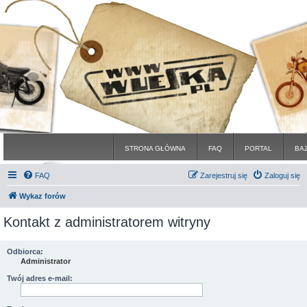
STRONA GŁÓWNA
FAQ
PORTAL
BA
FAQ
Zarejestruj się
Zaloguj się
Wykaz forów
Kontakt z administratorem witryny
Odbiorca:
Administrator
Twój adres e-mail: