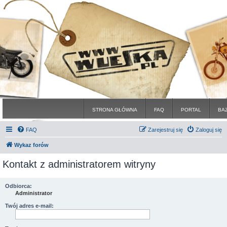
STRONA GŁÓWNA
FAQ
PORTAL
BA
FAQ
Zarejestruj się
Zaloguj się
Wykaz forów
Kontakt z administratorem witryny
Odbiorca:
Administrator
Twój adres e-mail: