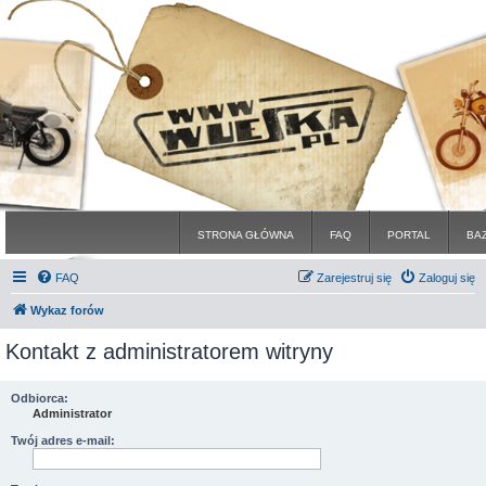
STRONA GŁÓWNA
FAQ
PORTAL
BA
FAQ
Zarejestruj się
Zaloguj się
Wykaz forów
Kontakt z administratorem witryny
Odbiorca:
Administrator
Twój adres e-mail: