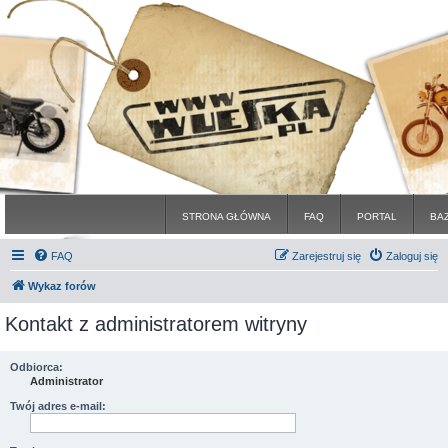
STRONA GŁÓWNA
FAQ
PORTAL
BA
FAQ
Zarejestruj się
Zaloguj się
Wykaz forów
Kontakt z administratorem witryny
Odbiorca:
Administrator
Twój adres e-mail: