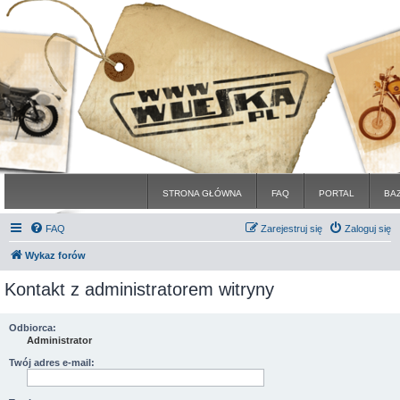
STRONA GŁÓWNA
FAQ
PORTAL
BA
FAQ
Zarejestruj się
Zaloguj się
Wykaz forów
Kontakt z administratorem witryny
Odbiorca:
Administrator
Twój adres e-mail: