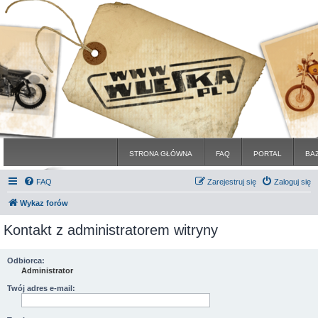
STRONA GŁÓWNA
FAQ
PORTAL
BA
FAQ
Zarejestruj się
Zaloguj się
Wykaz forów
Kontakt z administratorem witryny
Odbiorca:
Administrator
Twój adres e-mail: