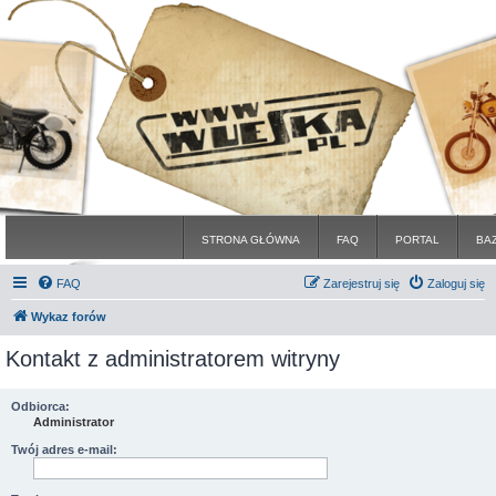
STRONA GŁÓWNA
FAQ
PORTAL
BA
FAQ
Zarejestruj się
Zaloguj się
Wykaz forów
Kontakt z administratorem witryny
Odbiorca:
Administrator
Twój adres e-mail: