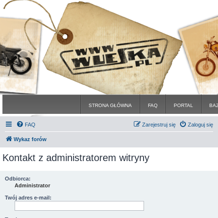
STRONA GŁÓWNA
FAQ
PORTAL
BA
FAQ
Zarejestruj się
Zaloguj się
Wykaz forów
Kontakt z administratorem witryny
Odbiorca:
Administrator
Twój adres e-mail: