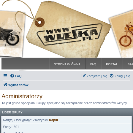
STRONA GŁÓWNA
FAQ
PORTAL
BA
FAQ
Zarejestruj się
Zaloguj się
Wykaz forów
Administratorzy
To jest grupa specjalna. Grupy specjalne są zarządzane przez administratorów witryny.
LIDER GRUPY
Ranga, Lider grupy
Założyciel
Kapiii
Posty
601