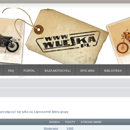
FAQ
PORTAL
BAZA MOTOCYKLI
SPIS WSK
BIBLIOTEKA
przyłączyć się tylko na zaproszenie lidera grupy.
RANGA
POSTY
STRONA WWW
Moderator
1466