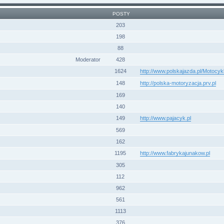
POSTY
203
198
88
Moderator
428
1624
http://www.polskajazda.pl/Motocy
148
http://polska-motoryzacja.prv.pl
169
140
149
http://www.pajacyk.pl
569
162
1195
http://www.fabrykajunakow.pl
305
112
962
561
1113
376