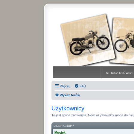
STRONA GŁÓWNA
Więcej…
FAQ
Wykaz forów
Użytkownicy
To jest grupa zamknięta. Nowi użytkownicy mogą do niej 
LIDER GRUPY
Muciek