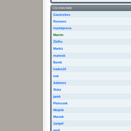
CZŁONKOWIE
Gaceczkos
Romano
marekproca
Marcin
ŻbiKu
Markiz
marwsk
Berek
hades10
irek
Adamos
Stary
jarek
Pietrusek
Wojtek
Maciek
1angel
andi