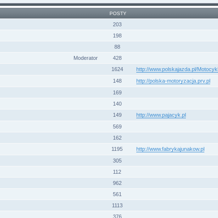
POSTY
203
198
88
Moderator
428
1624
http://www.polskajazda.pl/Motocy
148
http://polska-motoryzacja.prv.pl
169
140
149
http://www.pajacyk.pl
569
162
1195
http://www.fabrykajunakow.pl
305
112
962
561
1113
376