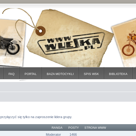
FAQ
PORTAL
BAZA MOTOCYKLI
SPIS WSK
BIBLIOTEKA
przyłączyć się tylko na zaproszenie lidera grupy.
RANGA
POSTY
STRONA WWW
Moderator
1466