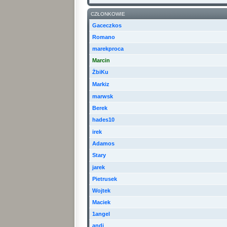
CZŁONKOWIE
Gaceczkos
Romano
marekproca
Marcin
ŻbiKu
Markiz
marwsk
Berek
hades10
irek
Adamos
Stary
jarek
Pietrusek
Wojtek
Maciek
1angel
andi