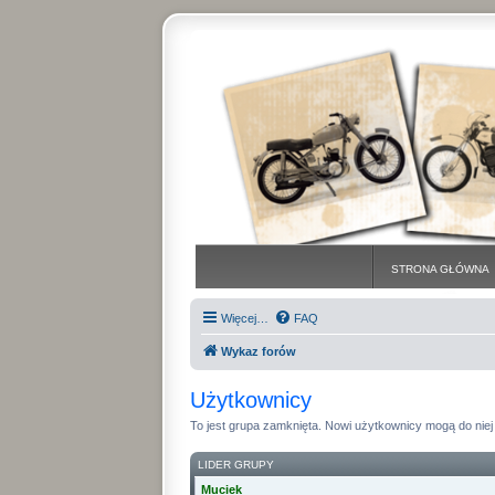
STRONA GŁÓWNA
Więcej…
FAQ
Wykaz forów
Użytkownicy
To jest grupa zamknięta. Nowi użytkownicy mogą do niej 
LIDER GRUPY
Muciek