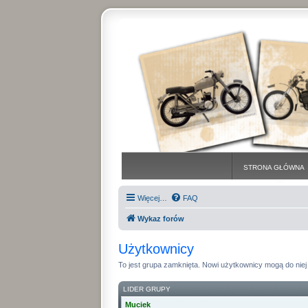
STRONA GŁÓWNA
Więcej…
FAQ
Wykaz forów
Użytkownicy
To jest grupa zamknięta. Nowi użytkownicy mogą do niej 
LIDER GRUPY
Muciek