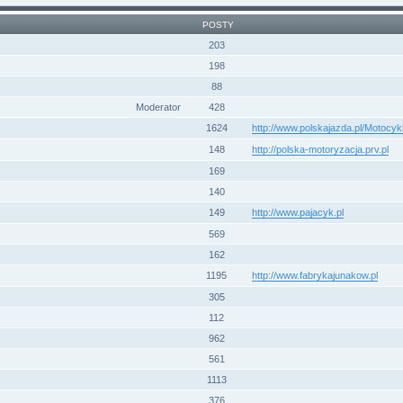
POSTY
203
198
88
Moderator
428
1624
http://www.polskajazda.pl/Motocy
148
http://polska-motoryzacja.prv.pl
169
140
149
http://www.pajacyk.pl
569
162
1195
http://www.fabrykajunakow.pl
305
112
962
561
1113
376