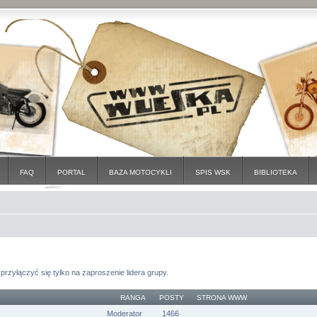
FAQ
PORTAL
BAZA MOTOCYKLI
SPIS WSK
BIBLIOTEKA
przyłączyć się tylko na zaproszenie lidera grupy.
RANGA
POSTY
STRONA WWW
Moderator
1466