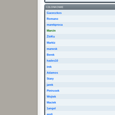
CZŁONKOWIE
Gaceczkos
Romano
marekproca
Marcin
ŻbiKu
Markiz
marwsk
Berek
hades10
irek
Adamos
Stary
jarek
Pietrusek
Wojtek
Maciek
1angel
andi