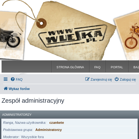
STRONA GŁÓWNA
FAQ
PORTAL
BA
FAQ
Zarejestruj się
Zaloguj się
Wykaz forów
Zespół administracyjny
ADMINISTRATORZY
Ranga, Nazwa użytkownika
czankete
Podstawowa grupa
Administratorzy
Moderator
Wszystkie fora