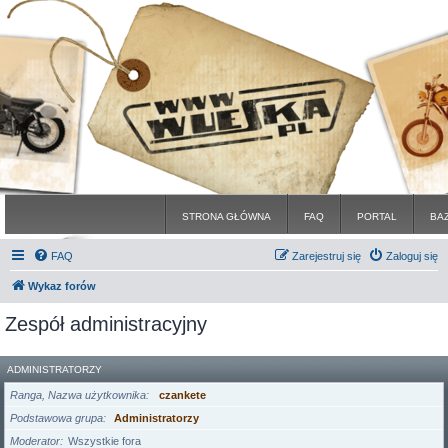
STRONA GŁÓWNA
FAQ
PORTAL
BA
FAQ
Zarejestruj się
Zaloguj się
Wykaz forów
Zespół administracyjny
ADMINISTRATORZY
Ranga, Nazwa użytkownika
czankete
Podstawowa grupa
Administratorzy
Moderator
Wszystkie fora