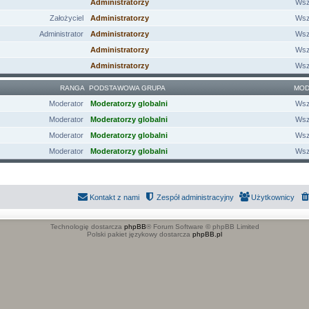
Administratorzy
Wsz
Założyciel
Administratorzy
Wsz
Administrator
Administratorzy
Wsz
Administratorzy
Wsz
Administratorzy
Wsz
RANGA
PODSTAWOWA GRUPA
MOD
Moderator
Moderatorzy globalni
Wsz
Moderator
Moderatorzy globalni
Wsz
Moderator
Moderatorzy globalni
Wsz
Moderator
Moderatorzy globalni
Wsz
Kontakt z nami
Zespół administracyjny
Użytkownicy
Technologię dostarcza
phpBB
® Forum Software © phpBB Limited
Polski pakiet językowy dostarcza
phpBB.pl