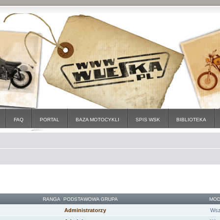
FAQ
PORTAL
BAZA MOTOCYKLI
SPIS WSK
BIBLIOTEKA
RANGA
PODSTAWOWA GRUPA
MOD
Administratorzy
Wsz