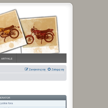
ARTYKLE
Zarejestruj się
Zaloguj się
ERATOR
ystkie fora