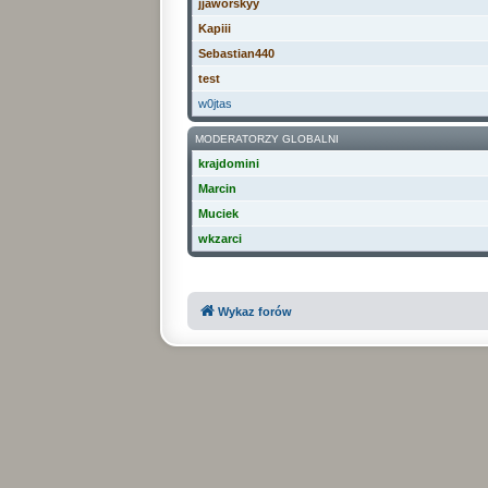
jjaworskyy
Kapiii
Sebastian440
test
w0jtas
MODERATORZY GLOBALNI
krajdomini
Marcin
Muciek
wkzarci
Wykaz forów