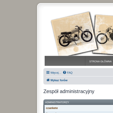
STRONA GŁÓWNA
Więcej…
FAQ
Wykaz forów
Zespół administracyjny
ADMINISTRATORZY
czankete