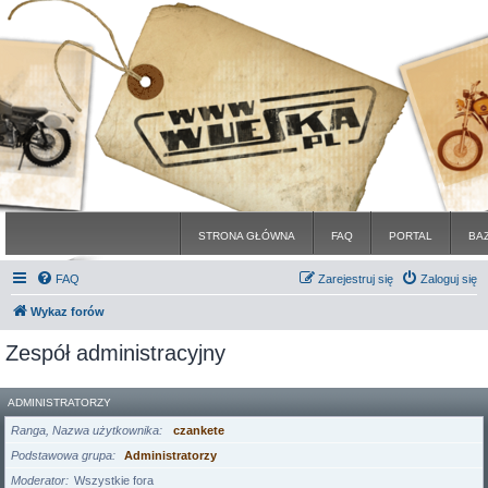
STRONA GŁÓWNA
FAQ
PORTAL
BA
FAQ
Zarejestruj się
Zaloguj się
Wykaz forów
Zespół administracyjny
ADMINISTRATORZY
Ranga, Nazwa użytkownika
czankete
Podstawowa grupa
Administratorzy
Moderator
Wszystkie fora