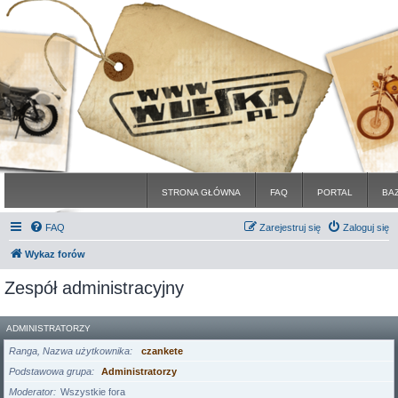
STRONA GŁÓWNA
FAQ
PORTAL
BA
FAQ
Zarejestruj się
Zaloguj się
Wykaz forów
Zespół administracyjny
ADMINISTRATORZY
Ranga, Nazwa użytkownika
czankete
Podstawowa grupa
Administratorzy
Moderator
Wszystkie fora