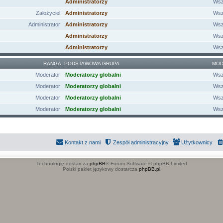
Administratorzy
Wsz
Założyciel
Administratorzy
Wsz
Administrator
Administratorzy
Wsz
Administratorzy
Wsz
Administratorzy
Wsz
RANGA
PODSTAWOWA GRUPA
MOD
Moderator
Moderatorzy globalni
Wsz
Moderator
Moderatorzy globalni
Wsz
Moderator
Moderatorzy globalni
Wsz
Moderator
Moderatorzy globalni
Wsz
Kontakt z nami
Zespół administracyjny
Użytkownicy
Technologię dostarcza
phpBB
® Forum Software © phpBB Limited
Polski pakiet językowy dostarcza
phpBB.pl