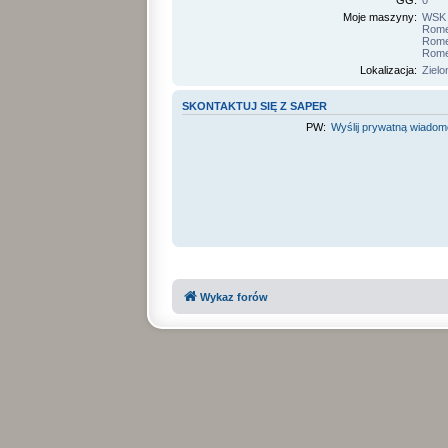
GG:
0
Moje maszyny:
WSK 
Rome
Rome
Rome
Lokalizacja:
Ziel
SKONTAKTUJ SIĘ Z SAPER
PW:
Wyślij prywatną wiado
Wykaz forów