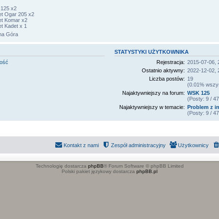
125 x2
t Ogar 205 x2
t Komar x2
t Kadet x 1
ona Góra
STATYSTYKI UŻYTKOWNIKA
mość
Rejestracja:
2015-07-06, 
Ostatnio aktywny:
2022-12-02, 
Liczba postów:
19
(0.01% wszyst
Najaktywniejszy na forum:
WSK 125
(Posty: 9 / 
Najaktywniejszy w temacie:
Problem z in
(Posty: 9 / 
Kontakt z nami
Zespół administracyjny
Użytkownicy
Technologię dostarcza
phpBB
® Forum Software © phpBB Limited
Polski pakiet językowy dostarcza
phpBB.pl