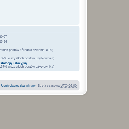
20:07
23:34
kich postów / średnio dziennie: 0.00)
47.37% wszystkich postów użytkownika)
stalacją i stacyjką
47.37% wszystkich postów użytkownika)
Usuń ciasteczka witryny
Strefa czasowa
UTC+02:00