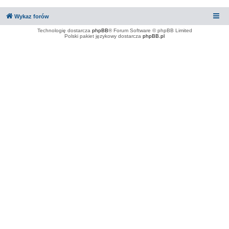
Wykaz forów
Technologię dostarcza
phpBB
® Forum Software © phpBB Limited
Polski pakiet językowy dostarcza
phpBB.pl