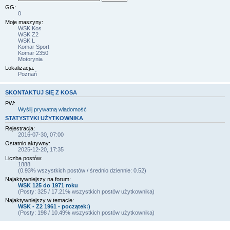
GG:
0
Moje maszyny:
WSK Kos
WSK Z2
WSK L
Komar Sport
Komar 2350
Motorynia
Lokalizacja:
Poznań
SKONTAKTUJ SIĘ Z KOSA
PW:
Wyślij prywatną wiadomość
STATYSTYKI UŻYTKOWNIKA
Rejestracja:
2016-07-30, 07:00
Ostatnio aktywny:
2025-12-20, 17:35
Liczba postów:
1888
(0.93% wszystkich postów / średnio dziennie: 0.52)
Najaktywniejszy na forum:
WSK 125 do 1971 roku
(Posty: 325 / 17.21% wszystkich postów użytkownika)
Najaktywniejszy w temacie:
WSK - Z2 1961 - początek:)
(Posty: 198 / 10.49% wszystkich postów użytkownika)