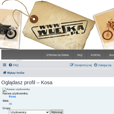
STRONA GŁÓWNA
FAQ
PORTAL
BA
FAQ
Zarejestruj się
Zaloguj się
Wykaz forów
Oglądasz profil – Kosa
Nazwa użytkownika:
Kosa
Wiek:
46
Grupy: