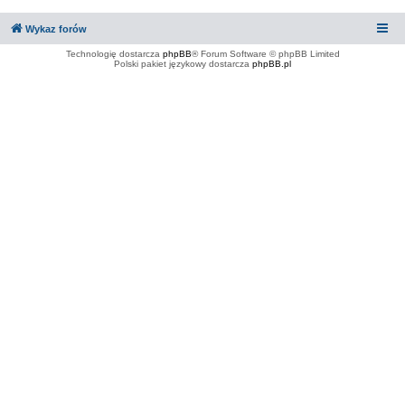
Wykaz forów
Technologię dostarcza
phpBB
® Forum Software © phpBB Limited
Polski pakiet językowy dostarcza
phpBB.pl