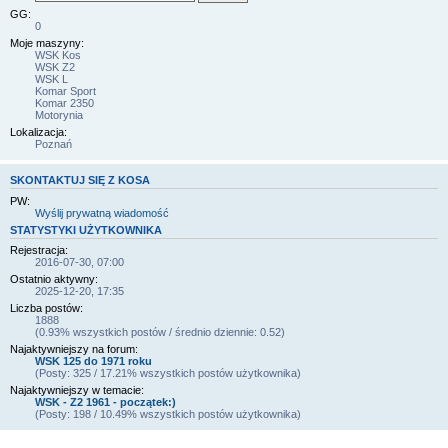
GG:
0
Moje maszyny:
WSK Kos
WSK Z2
WSK L
Komar Sport
Komar 2350
Motorynia
Lokalizacja:
Poznań
SKONTAKTUJ SIĘ Z KOSA
PW:
Wyślij prywatną wiadomość
STATYSTYKI UŻYTKOWNIKA
Rejestracja:
2016-07-30, 07:00
Ostatnio aktywny:
2025-12-20, 17:35
Liczba postów:
1888
(0.93% wszystkich postów / średnio dziennie: 0.52)
Najaktywniejszy na forum:
WSK 125 do 1971 roku
(Posty: 325 / 17.21% wszystkich postów użytkownika)
Najaktywniejszy w temacie:
WSK - Z2 1961 - początek:)
(Posty: 198 / 10.49% wszystkich postów użytkownika)