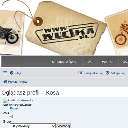
STRONA GŁÓWNA
FAQ
PORTAL
BA
FAQ
Zarejestruj się
Zaloguj się
Wykaz forów
Oglądasz profil – Kosa
Nazwa użytkownika:
Kosa
Wiek:
46
Grupy: