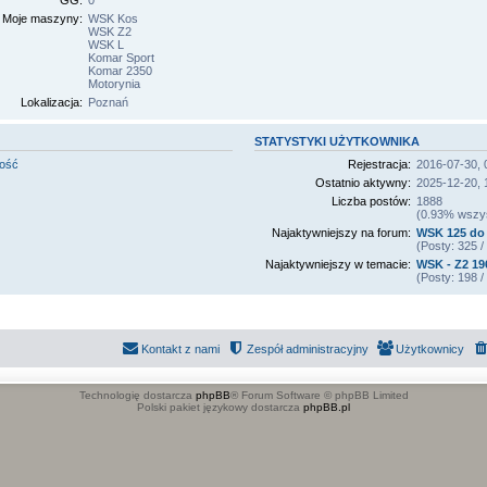
GG:
0
Moje maszyny:
WSK Kos
WSK Z2
WSK L
Komar Sport
Komar 2350
Motorynia
Lokalizacja:
Poznań
STATYSTYKI UŻYTKOWNIKA
mość
Rejestracja:
2016-07-30, 
Ostatnio aktywny:
2025-12-20, 
Liczba postów:
1888
(0.93% wszyst
Najaktywniejszy na forum:
WSK 125 do 
(Posty: 325 
Najaktywniejszy w temacie:
WSK - Z2 196
(Posty: 198 
Kontakt z nami
Zespół administracyjny
Użytkownicy
Technologię dostarcza
phpBB
® Forum Software © phpBB Limited
Polski pakiet językowy dostarcza
phpBB.pl