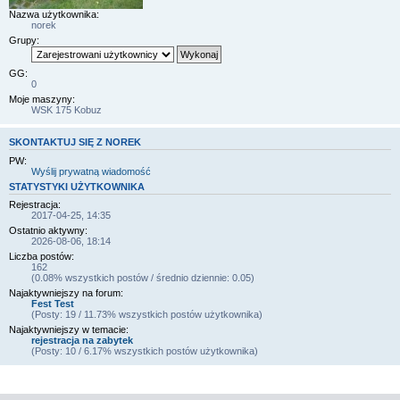
Nazwa użytkownika:
norek
Grupy:
GG:
0
Moje maszyny:
WSK 175 Kobuz
SKONTAKTUJ SIĘ Z NOREK
PW:
Wyślij prywatną wiadomość
STATYSTYKI UŻYTKOWNIKA
Rejestracja:
2017-04-25, 14:35
Ostatnio aktywny:
2026-08-06, 18:14
Liczba postów:
162
(0.08% wszystkich postów / średnio dziennie: 0.05)
Najaktywniejszy na forum:
Fest Test
(Posty: 19 / 11.73% wszystkich postów użytkownika)
Najaktywniejszy w temacie:
rejestracja na zabytek
(Posty: 10 / 6.17% wszystkich postów użytkownika)