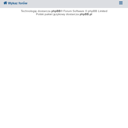
Wykaz forów
Technologię dostarcza
phpBB
® Forum Software © phpBB Limited
Polski pakiet językowy dostarcza
phpBB.pl