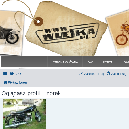
STRONA GŁÓWNA
FAQ
PORTAL
BA
FAQ
Zarejestruj się
Zaloguj się
Wykaz forów
Oglądasz profil – norek