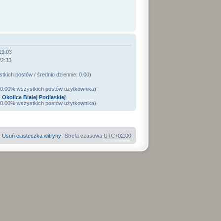
19:03
22:33
kich postów / średnio dziennie: 0.00)
100.00% wszystkich postów użytkownika)
 Okolice Białej Podlaskiej
100.00% wszystkich postów użytkownika)
Usuń ciasteczka witryny
Strefa czasowa
UTC+02:00