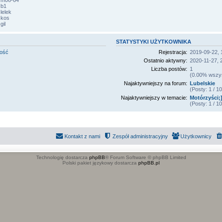
m06-64
 b1
lelek
kos
gil
STATYSTYKI UŻYTKOWNIKA
mość
Rejestracja:
2019-09-22, 
Ostatnio aktywny:
2020-11-27, 
Liczba postów:
1
(0.00% wszyst
Najaktywniejszy na forum:
Lubelskie
(Posty: 1 / 
Najaktywniejszy w temacie:
Motórzyści;]
(Posty: 1 / 
Kontakt z nami
Zespół administracyjny
Użytkownicy
Technologię dostarcza
phpBB
® Forum Software © phpBB Limited
Polski pakiet językowy dostarcza
phpBB.pl