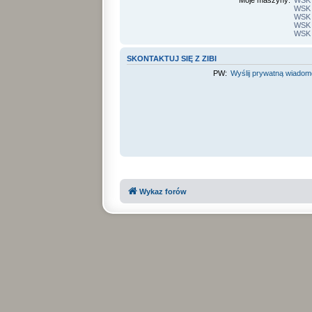
Moje maszyny:
WSK 
WSK
WSK 
WSK 
WSK 
SKONTAKTUJ SIĘ Z ZIBI
PW:
Wyślij prywatną wiado
Wykaz forów