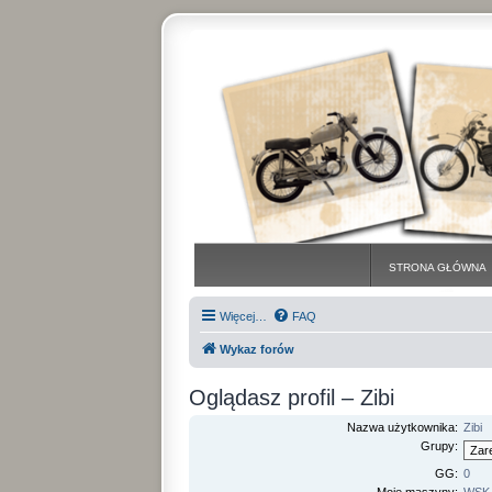
STRONA GŁÓWNA
Więcej…
FAQ
Wykaz forów
Oglądasz profil – Zibi
Nazwa użytkownika:
Zibi
Grupy:
GG:
0