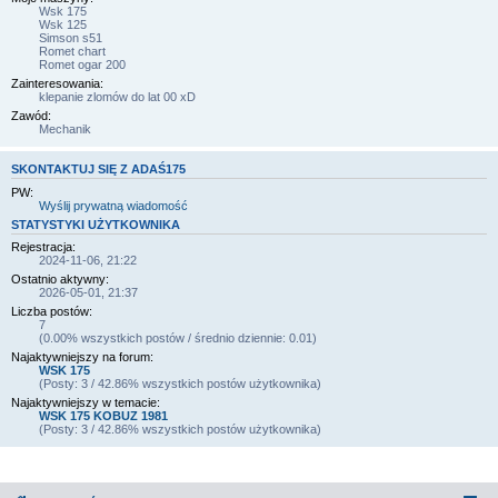
Wsk 175
Wsk 125
Simson s51
Romet chart
Romet ogar 200
Zainteresowania:
klepanie zlomów do lat 00 xD
Zawód:
Mechanik
SKONTAKTUJ SIĘ Z ADAŚ175
PW:
Wyślij prywatną wiadomość
STATYSTYKI UŻYTKOWNIKA
Rejestracja:
2024-11-06, 21:22
Ostatnio aktywny:
2026-05-01, 21:37
Liczba postów:
7
(0.00% wszystkich postów / średnio dziennie: 0.01)
Najaktywniejszy na forum:
WSK 175
(Posty: 3 / 42.86% wszystkich postów użytkownika)
Najaktywniejszy w temacie:
WSK 175 KOBUZ 1981
(Posty: 3 / 42.86% wszystkich postów użytkownika)