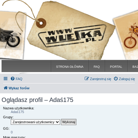
STRONA GŁÓWNA
FAQ
PORTAL
BA
FAQ
Zarejestruj się
Zaloguj się
Wykaz forów
Oglądasz profil – Adaś175
Nazwa użytkownika:
Adaś175
Grupy:
GG:
0
Moje maszyny: