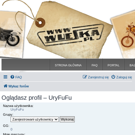
STRONA GŁÓWNA
FAQ
PORTAL
BA
FAQ
Zarejestruj się
Zaloguj się
Wykaz forów
Oglądasz profil – UryFuFu
Nazwa użytkownika:
UryFuFu
Grupy:
GG:
0
Moje maszyny: