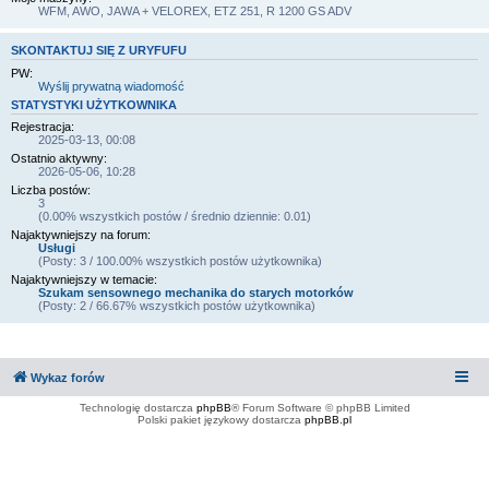
WFM, AWO, JAWA + VELOREX, ETZ 251, R 1200 GS ADV
SKONTAKTUJ SIĘ Z URYFUFU
PW:
Wyślij prywatną wiadomość
STATYSTYKI UŻYTKOWNIKA
Rejestracja:
2025-03-13, 00:08
Ostatnio aktywny:
2026-05-06, 10:28
Liczba postów:
3
(0.00% wszystkich postów / średnio dziennie: 0.01)
Najaktywniejszy na forum:
Usługi
(Posty: 3 / 100.00% wszystkich postów użytkownika)
Najaktywniejszy w temacie:
Szukam sensownego mechanika do starych motorków
(Posty: 2 / 66.67% wszystkich postów użytkownika)
Wykaz forów
Technologię dostarcza
phpBB
® Forum Software © phpBB Limited
Polski pakiet językowy dostarcza
phpBB.pl