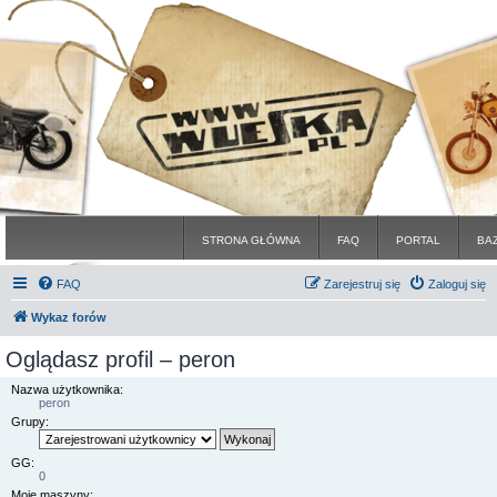
STRONA GŁÓWNA
FAQ
PORTAL
BA
FAQ
Zarejestruj się
Zaloguj się
Wykaz forów
Oglądasz profil – peron
Nazwa użytkownika:
peron
Grupy:
GG:
0
Moje maszyny: