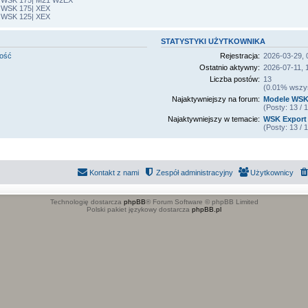
 WSK 175| M21 W2EX
 WSK 175| XEX
 WSK 125| XEX
STATYSTYKI UŻYTKOWNIKA
mość
Rejestracja:
2026-03-29, 
Ostatnio aktywny:
2026-07-11, 
Liczba postów:
13
(0.01% wszyst
Najaktywniejszy na forum:
Modele WSK
(Posty: 13 /
Najaktywniejszy w temacie:
WSK Export 
(Posty: 13 /
Kontakt z nami
Zespół administracyjny
Użytkownicy
Technologię dostarcza
phpBB
® Forum Software © phpBB Limited
Polski pakiet językowy dostarcza
phpBB.pl