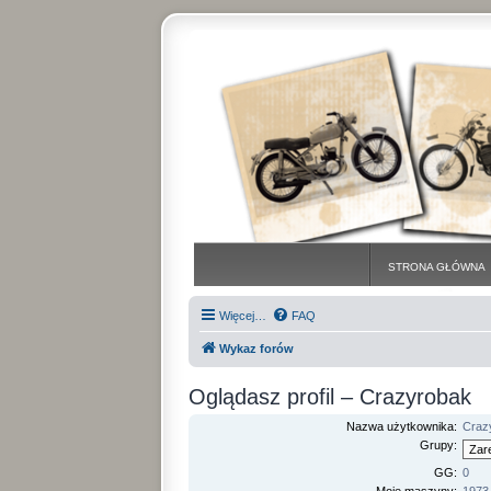
STRONA GŁÓWNA
Więcej…
FAQ
Wykaz forów
Oglądasz profil – Crazyrobak
Nazwa użytkownika:
Craz
Grupy:
GG:
0