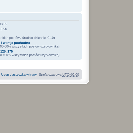
03:55
18:56
kich postów / średnio dziennie: 0.10)
 i wersje pochodne
 100.00% wszystkich postów użytkownika)
125, 175
 100.00% wszystkich postów użytkownika)
Usuń ciasteczka witryny
Strefa czasowa
UTC+02:00