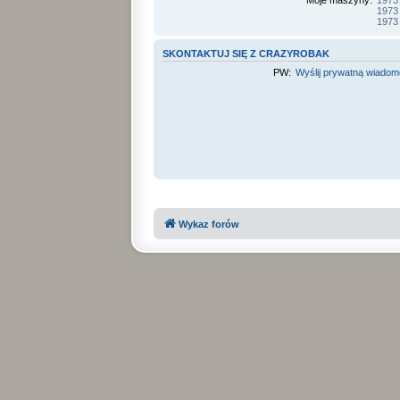
Moje maszyny:
1973
1973
1973
SKONTAKTUJ SIĘ Z CRAZYROBAK
PW:
Wyślij prywatną wiado
Wykaz forów