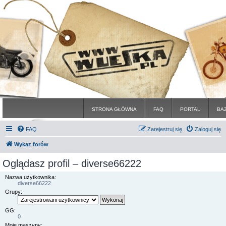
STRONA GŁÓWNA
FAQ
PORTAL
BA
FAQ
Zarejestruj się
Zaloguj się
Wykaz forów
Oglądasz profil – diverse66222
Nazwa użytkownika:
diverse66222
Grupy:
GG:
0
Moje maszyny: