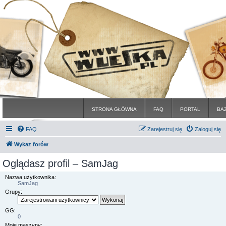
STRONA GŁÓWNA
FAQ
PORTAL
BA
FAQ
Zarejestruj się
Zaloguj się
Wykaz forów
Oglądasz profil – SamJag
Nazwa użytkownika:
SamJag
Grupy:
GG:
0
Moje maszyny: