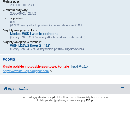
Rejestracja:
2007-01-01, 23:11
Ostatnio aktywny:
2026-06-28, 21:52
Liczba postów:
601
(0.30% wszystkich postów / średnio dziennie: 0.08)
Najaktywniejszy na forum:
Modele WSK i wersje pochodne
(Posty: 78 / 12.98% wszystkich postów użytkownika)
Najaktywniejszy w temacie:
WSK M21W2 Sport 2 - "S2"
(Posty: 28 / 4.66% wszystkich postów użytkownika)
PODPIS
Kupię polskie motocykle sportowe, kontakt:
kapiii@o2.pl
http://www.mr16bp.blogspot.com
®
Wykaz forów
Technologię dostarcza
phpBB
® Forum Software © phpBB Limited
Polski pakiet językowy dostarcza
phpBB.pl