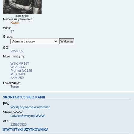
Założyciel
Nazwa użytkownika:
Kapiii
Wiek:
37
Grupy:
GG:
2256655
Moje maszyny:
.
WSK MR16T
WSK 2.66
Promot NC125
MTX 3-03
SKM 250
Lokalizacja:
Toruń
SKONTAKTUJ SIĘ Z KAPIII
PW:
Wyślij prywatną wiadomość
Strona WWW:
Odwiedź witrynę WWW
AOL:
225665523
STATYSTYKI UŻYTKOWNIKA