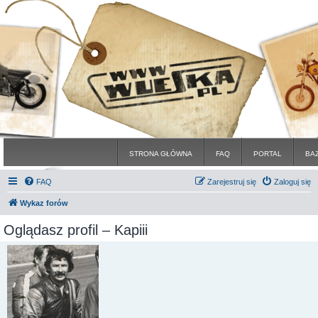
STRONA GŁÓWNA
FAQ
PORTAL
BA
FAQ
Zarejestruj się
Zaloguj się
Wykaz forów
Oglądasz profil – Kapiii