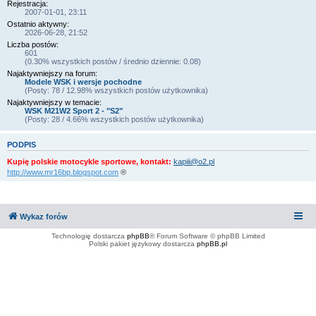
Rejestracja:
2007-01-01, 23:11
Ostatnio aktywny:
2026-06-28, 21:52
Liczba postów:
601
(0.30% wszystkich postów / średnio dziennie: 0.08)
Najaktywniejszy na forum:
Modele WSK i wersje pochodne
(Posty: 78 / 12.98% wszystkich postów użytkownika)
Najaktywniejszy w temacie:
WSK M21W2 Sport 2 - "S2"
(Posty: 28 / 4.66% wszystkich postów użytkownika)
PODPIS
Kupię polskie motocykle sportowe, kontakt:
kapiii@o2.pl
http://www.mr16bp.blogspot.com
®
Wykaz forów
Technologię dostarcza
phpBB
® Forum Software © phpBB Limited
Polski pakiet językowy dostarcza
phpBB.pl