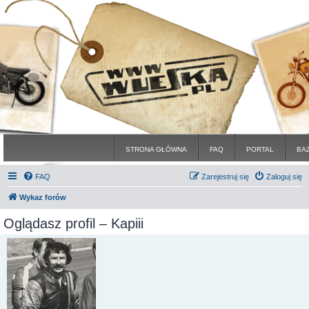
STRONA GŁÓWNA
FAQ
PORTAL
BA
FAQ
Zarejestruj się
Zaloguj się
Wykaz forów
Oglądasz profil – Kapiii