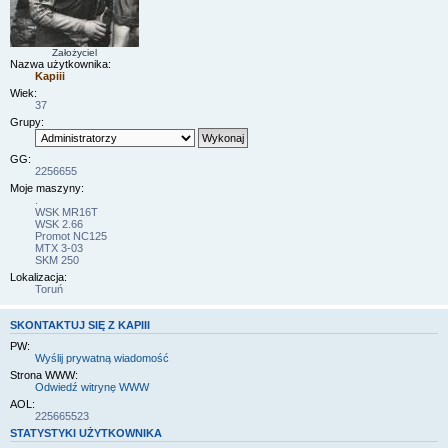
Założyciel
Nazwa użytkownika:
Kapiii
Wiek:
37
Grupy:
GG:
2256655
Moje maszyny:
.
WSK MR16T
WSK 2.66
Promot NC125
MTX 3-03
SKM 250
Lokalizacja:
Toruń
SKONTAKTUJ SIĘ Z KAPIII
PW:
Wyślij prywatną wiadomość
Strona WWW:
Odwiedź witrynę WWW
AOL:
225665523
STATYSTYKI UŻYTKOWNIKA