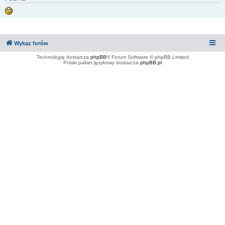
Wykaz forów
Technologię dostarcza
phpBB
® Forum Software © phpBB Limited
Polski pakiet językowy dostarcza
phpBB.pl