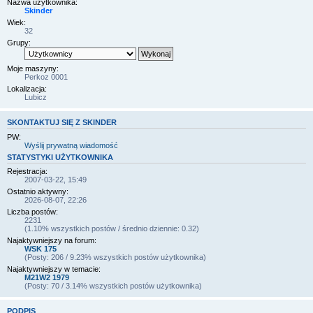
Nazwa użytkownika:
Skinder
Wiek:
32
Grupy:
Moje maszyny:
Perkoz 0001
Lokalizacja:
Lubicz
SKONTAKTUJ SIĘ Z SKINDER
PW:
Wyślij prywatną wiadomość
STATYSTYKI UŻYTKOWNIKA
Rejestracja:
2007-03-22, 15:49
Ostatnio aktywny:
2026-08-07, 22:26
Liczba postów:
2231
(1.10% wszystkich postów / średnio dziennie: 0.32)
Najaktywniejszy na forum:
WSK 175
(Posty: 206 / 9.23% wszystkich postów użytkownika)
Najaktywniejszy w temacie:
M21W2 1979
(Posty: 70 / 3.14% wszystkich postów użytkownika)
PODPIS