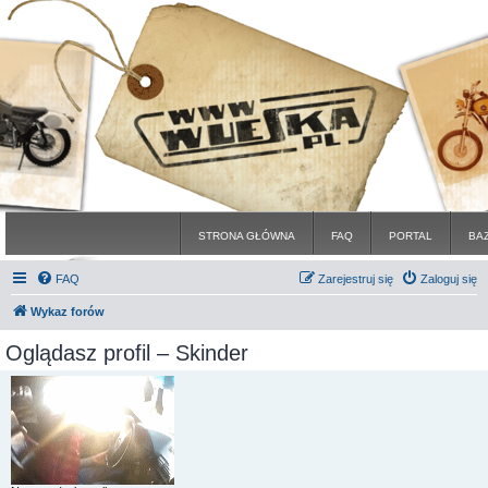
STRONA GŁÓWNA
FAQ
PORTAL
BA
FAQ
Zarejestruj się
Zaloguj się
Wykaz forów
Oglądasz profil – Skinder