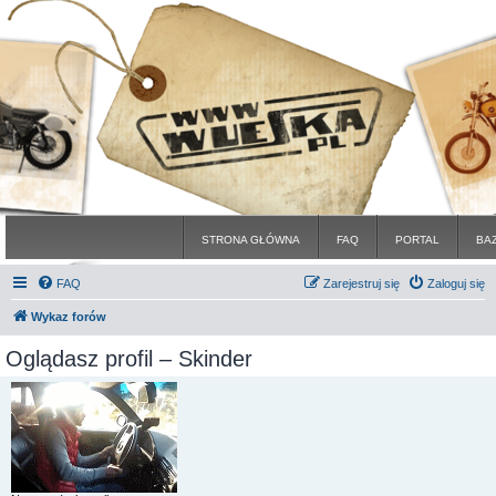
STRONA GŁÓWNA
FAQ
PORTAL
BA
FAQ
Zarejestruj się
Zaloguj się
Wykaz forów
Oglądasz profil – Skinder