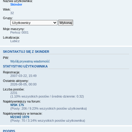
Nazwa użytkownika:
Skinder
Wiek:
32
Grupy:
Moje maszyny:
Perkoz 0001
Lokalizacja:
Lubicz
SKONTAKTUJ SIĘ Z SKINDER
PW:
Wyślij prywatną wiadomość
STATYSTYKI UŻYTKOWNIKA
Rejestracja:
2007-03-22, 15:49
Ostatnio aktywny:
2026-08-05, 00:00
Liczba postów:
2231
(1.10% wszystkich postów / średnio dziennie: 0.32)
Najaktywniejszy na forum:
WSK 175
(Posty: 206 / 9.23% wszystkich postów użytkownika)
Najaktywniejszy w temacie:
M21W2 1979
(Posty: 70 / 3.14% wszystkich postów użytkownika)
PODPIS