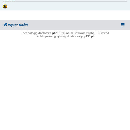
Wykaz forów
Technologię dostarcza
phpBB
® Forum Software © phpBB Limited
Polski pakiet językowy dostarcza
phpBB.pl