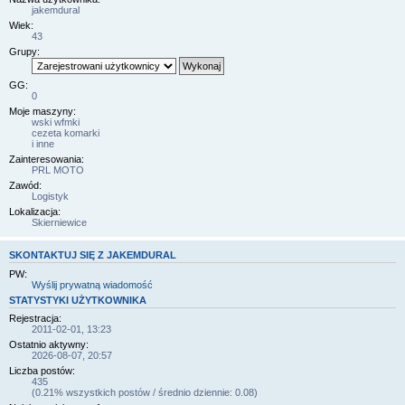
jakemdural
Wiek:
43
Grupy:
GG:
0
Moje maszyny:
wski wfmki
cezeta komarki
i inne
Zainteresowania:
PRL MOTO
Zawód:
Logistyk
Lokalizacja:
Skierniewice
SKONTAKTUJ SIĘ Z JAKEMDURAL
PW:
Wyślij prywatną wiadomość
STATYSTYKI UŻYTKOWNIKA
Rejestracja:
2011-02-01, 13:23
Ostatnio aktywny:
2026-08-07, 20:57
Liczba postów:
435
(0.21% wszystkich postów / średnio dziennie: 0.08)