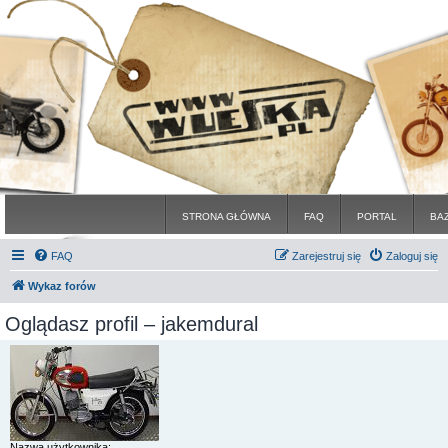
STRONA GŁÓWNA
FAQ
PORTAL
BA
FAQ
Zarejestruj się
Zaloguj się
Wykaz forów
Oglądasz profil – jakemdural
Nazwa użytkownika: