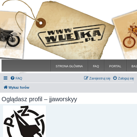
STRONA GŁÓWNA
FAQ
PORTAL
BA
FAQ
Zarejestruj się
Zaloguj się
Wykaz forów
Oglądasz profil – jjaworskyy