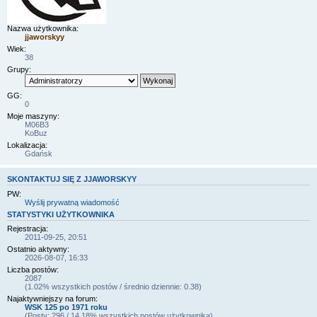
Nazwa użytkownika:
jjaworskyy
Wiek:
38
Grupy:
GG:
0
Moje maszyny:
M06B3
KoBuz
Lokalizacja:
Gdańsk
SKONTAKTUJ SIĘ Z JJAWORSKYY
PW:
Wyślij prywatną wiadomość
STATYSTYKI UŻYTKOWNIKA
Rejestracja:
2011-09-25, 20:51
Ostatnio aktywny:
2026-08-07, 16:33
Liczba postów:
2087
(1.02% wszystkich postów / średnio dziennie: 0.38)
Najaktywniejszy na forum:
WSK 125 po 1971 roku
(Posty: 296 / 14.18% wszystkich postów użytkownika)