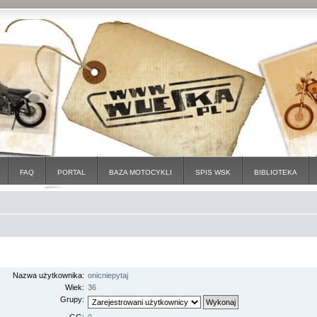
FAQ
PORTAL
BAZA MOTOCYKLI
SPIS WSK
BIBLIOTEKA
Nazwa użytkownika:
onicniepytaj
Wiek:
36
Grupy: