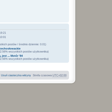
19:21
10:01
kich postów / średnio dziennie: 0.01)
zechosłowackie
 32.56% wszystkich postów użytkownika)
 jest ... Motór '84
 32.56% wszystkich postów użytkownika)
Usuń ciasteczka witryny
Strefa czasowa
UTC+02:00