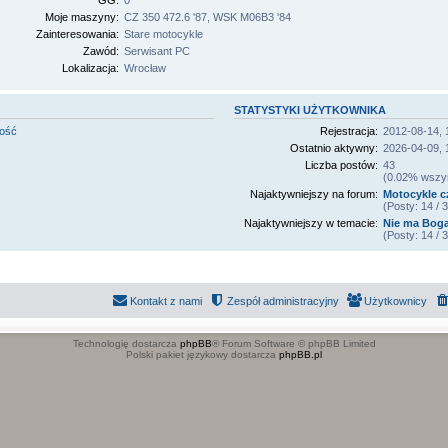
GG:
0
Moje maszyny:
CZ 350 472.6 '87, WSK M06B3 '84
Zainteresowania:
Stare motocykle
Zawód:
Serwisant PC
Lokalizacja:
Wrocław
STATYSTYKI UŻYTKOWNIKA
mość
Rejestracja:
2012-08-14, 
Ostatnio aktywny:
2026-04-09, 
Liczba postów:
43
(0.02% wszyst
Najaktywniejszy na forum:
Motocykle c
(Posty: 14 /
Najaktywniejszy w temacie:
Nie ma Boga,
(Posty: 14 /
Kontakt z nami
Zespół administracyjny
Użytkownicy
Technologię dostarcza
phpBB
® Forum Software © phpBB Limited
Polski pakiet językowy dostarcza
phpBB.pl