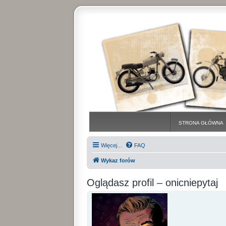
STRONA GŁÓWNA
Więcej…
FAQ
Wykaz forów
Oglądasz profil – onicniepytaj