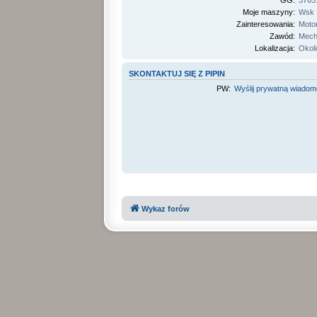
GG:
3765
Moje maszyny:
Wsk 
Zainteresowania:
Moto
Zawód:
Mecha
Lokalizacja:
Okol
SKONTAKTUJ SIĘ Z PIPIN
PW:
Wyślij prywatną wiado
Wykaz forów