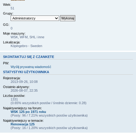
Wiek:
51
Grupy:
GG:
0
Moje maszyny:
WSK, WFM, SHL i inne
Lokalizacja:
Köpingebro - Sweden
SKONTAKTUJ SIĘ Z CZANKETE
PW:
Wyślij prywatną wiadomość
STATYSTYKI UŻYTKOWNIKA
Rejestracja:
2013-09-26, 10:08
Ostatnio aktywny:
2026-08-07, 22:35
Liczba postów:
1331
(0.65% wszystkich postów / średnio dziennie: 0.28)
Najaktywniejszy na forum:
WSK 125 po 1971 roku
(Posty: 96 / 7.21% wszystkich postów użytkownika)
Najaktywniejszy w temacie:
Renowacja 125
(Posty: 16 / 1.20% wszystkich postów użytkownika)