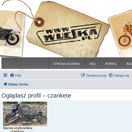
STRONA GŁÓWNA
FAQ
PORTAL
BA
FAQ
Zarejestruj się
Zaloguj się
Wykaz forów
Oglądasz profil – czankete
Nazwa użytkownika:
czankete