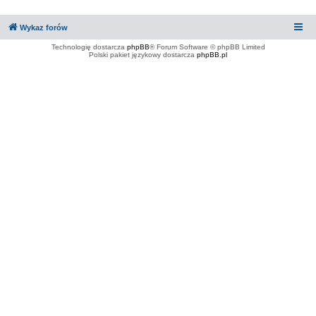
Wykaz forów
Technologię dostarcza
phpBB
® Forum Software © phpBB Limited
Polski pakiet językowy dostarcza
phpBB.pl