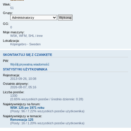
Wiek:
51
Grupy:
GG:
0
Moje maszyny:
WSK, WFM, SHL i inne
Lokalizacja:
Köpingebro - Sweden
SKONTAKTUJ SIĘ Z CZANKETE
PW:
Wyślij prywatną wiadomość
STATYSTYKI UŻYTKOWNIKA
Rejestracja:
2013-09-26, 10:08
Ostatnio aktywny:
2026-08-07, 05:16
Liczba postów:
1330
(0.65% wszystkich postów / średnio dziennie: 0.28)
Najaktywniejszy na forum:
WSK 125 po 1971 roku
(Posty: 96 / 7.22% wszystkich postów użytkownika)
Najaktywniejszy w temacie:
Renowacja 125
(Posty: 16 / 1.20% wszystkich postów użytkownika)