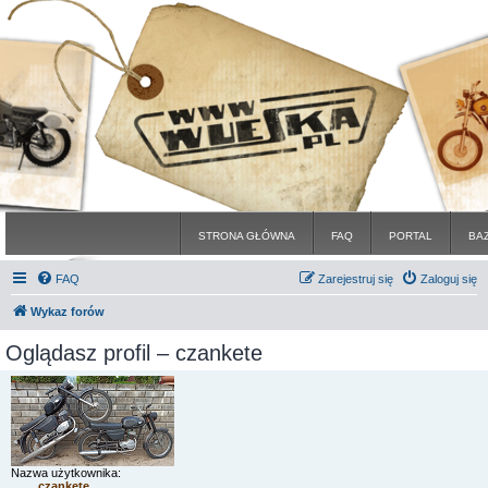
STRONA GŁÓWNA
FAQ
PORTAL
BA
FAQ
Zarejestruj się
Zaloguj się
Wykaz forów
Oglądasz profil – czankete
Nazwa użytkownika:
czankete