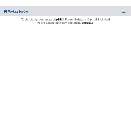
Wykaz forów
Technologię dostarcza
phpBB
® Forum Software © phpBB Limited
Polski pakiet językowy dostarcza
phpBB.pl