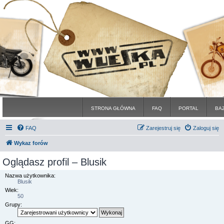
STRONA GŁÓWNA
FAQ
PORTAL
BA
FAQ
Zarejestruj się
Zaloguj się
Wykaz forów
Oglądasz profil – Blusik
Nazwa użytkownika:
Blusik
Wiek:
50
Grupy:
GG: