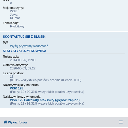
0
Moje maszyny:
WSK
Jawa
KOmar
Lokalizacja:
Rydułtowy
SKONTAKTUJ SIĘ Z BLUSIK
PW:
Wyślij prywatną wiadomość
STATYSTYKI UŻYTKOWNIKA
Rejestracja:
2014-08-26, 19:09
Ostatnio aktywny:
2026-05-03, 09:22
Liczba postów:
13
(0.01% wszystkich postów / średnio dziennie: 0.00)
Najaktywniejszy na forum:
WSK 125
(Posty: 12 / 92.31% wszystkich postów użytkownika)
Najaktywniejszy w temacie:
WSK 125 Całkowity brak iskry (głęboki zapłon)
(Posty: 12 / 92.31% wszystkich postów użytkownika)
Wykaz forów