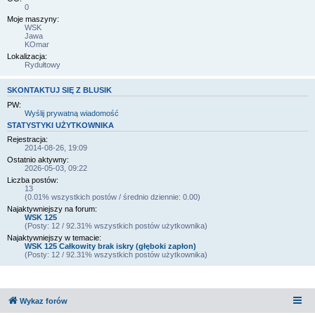
0
Moje maszyny:
WSK
Jawa
KOmar
Lokalizacja:
Rydułtowy
SKONTAKTUJ SIĘ Z BLUSIK
PW:
Wyślij prywatną wiadomość
STATYSTYKI UŻYTKOWNIKA
Rejestracja:
2014-08-26, 19:09
Ostatnio aktywny:
2026-05-03, 09:22
Liczba postów:
13
(0.01% wszystkich postów / średnio dziennie: 0.00)
Najaktywniejszy na forum:
WSK 125
(Posty: 12 / 92.31% wszystkich postów użytkownika)
Najaktywniejszy w temacie:
WSK 125 Całkowity brak iskry (głęboki zapłon)
(Posty: 12 / 92.31% wszystkich postów użytkownika)
Wykaz forów