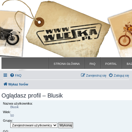
STRONA GŁÓWNA
FAQ
PORTAL
BA
FAQ
Zarejestruj się
Zaloguj się
Wykaz forów
Oglądasz profil – Blusik
Nazwa użytkownika:
Blusik
Wiek:
50
Grupy:
GG: