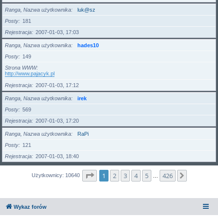
Ranga, Nazwa użytkownika
luk@sz
Posty
181
Rejestracja
2007-01-03, 17:03
Ranga, Nazwa użytkownika
hades10
Posty
149
Strona WWW
http://www.pajacyk.pl
Rejestracja
2007-01-03, 17:12
Ranga, Nazwa użytkownika
irek
Posty
569
Rejestracja
2007-01-03, 17:20
Ranga, Nazwa użytkownika
RaPi
Posty
121
Rejestracja
2007-01-03, 18:40
Strona
1
z
426
1
2
3
4
5
426
Następna
Użytkownicy: 10640
…
Wykaz forów