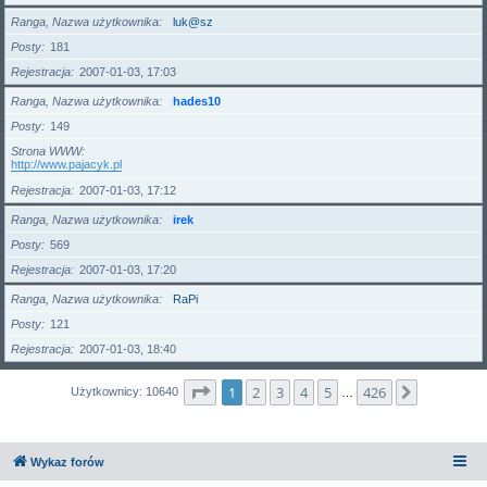
Ranga, Nazwa użytkownika
luk@sz
Posty
181
Rejestracja
2007-01-03, 17:03
Ranga, Nazwa użytkownika
hades10
Posty
149
Strona WWW
http://www.pajacyk.pl
Rejestracja
2007-01-03, 17:12
Ranga, Nazwa użytkownika
irek
Posty
569
Rejestracja
2007-01-03, 17:20
Ranga, Nazwa użytkownika
RaPi
Posty
121
Rejestracja
2007-01-03, 18:40
Strona
1
z
426
1
2
3
4
5
426
Następna
Użytkownicy: 10640
…
Wykaz forów