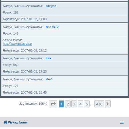
Ranga, Nazwa użytkownika
luk@sz
Posty
181
Rejestracja
2007-01-03, 17:03
Ranga, Nazwa użytkownika
hades10
Posty
149
Strona WWW
http://www.pajacyk.pl
Rejestracja
2007-01-03, 17:12
Ranga, Nazwa użytkownika
irek
Posty
569
Rejestracja
2007-01-03, 17:20
Ranga, Nazwa użytkownika
RaPi
Posty
121
Rejestracja
2007-01-03, 18:40
Strona
1
z
426
1
2
3
4
5
426
Następna
Użytkownicy: 10640
…
Wykaz forów